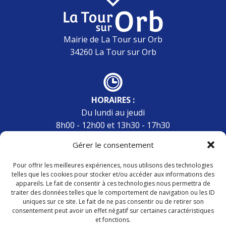
Mairie de La Tour sur Orb
34260 La Tour sur Orb
HORAIRES :
Du lundi au jeudi
8h00 - 12h00 et 13h30 - 17h30
Vendredi
Gérer le consentement
8h00 - 12h00 et 13h30 - 16h30
Pour offrir les meilleures expériences, nous utilisons des technologies
telles que les cookies pour stocker et/ou accéder aux informations des
appareils. Le fait de consentir à ces technologies nous permettra de
traiter des données telles que le comportement de navigation ou les ID
CONTACT :
uniques sur ce site. Le fait de ne pas consentir ou de retirer son
04 67 95 05 44
consentement peut avoir un effet négatif sur certaines caractéristiques
et fonctions.
mairie.latoursurorb@orange.fr