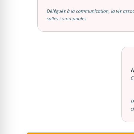
Déléguée à la communication, la vie associ
salles communales
A
C
D
c