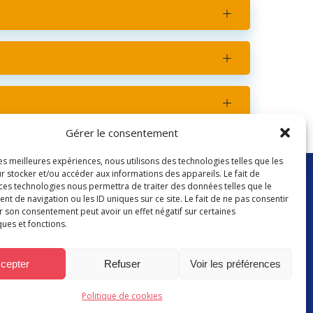
Gérer le consentement
les meilleures expériences, nous utilisons des technologies telles que les
CONTACT :
r stocker et/ou accéder aux informations des appareils. Le fait de
04 67 95 05 44
 ces technologies nous permettra de traiter des données telles que le
 de navigation ou les ID uniques sur ce site. Le fait de ne pas consentir
mairie.latoursurorb@orange.fr
r son consentement peut avoir un effet négatif sur certaines
ques et fonctions.
cepter
Refuser
Voir les préférences
s légales
|
Politique des cookies
Politique de cookies