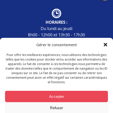
HORAIRES :
Du lundi au jeudi
8h00 - 12h00 et 13h30 - 17h30
Vendredi
Gérer le consentement
8h00 - 12h00 et 13h30 - 16h30
Pour offrir les meilleures expériences, nous utilisons des technologies
telles que les cookies pour stocker et/ou accéder aux informations des
appareils. Le fait de consentir à ces technologies nous permettra de
traiter des données telles que le comportement de navigation ou les ID
CONTACT :
uniques sur ce site. Le fait de ne pas consentir ou de retirer son
04 67 95 05 44
consentement peut avoir un effet négatif sur certaines caractéristiques
et fonctions.
mairie.latoursurorb@orange.fr
Accepter
© 2026 Mairie de La Tour sur Orb. Un service proposé
Refuser
par
Comm'un Site
|
Mentions légales
|